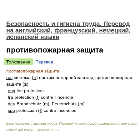
Безопасность и гигиена труда. Перевод
на английский, французский, немецкий,
испанский языки
противопожарная защита
Толкование
Перевод
противопожарная защита
rus
система (
ж
) противопожарной защиты, противопожарная
защита (
ж
)
eng
fire protection
fra
protection (
f
) contre l'incendie
deu
Brandschutz (
m
), Feuerschutz (
m
)
spa
protección (
f
) contra incendios
Безопасность и гигиена труда. Перевод на английский, французский, немецкий,
испанский языки. - Женева
.
1993
.