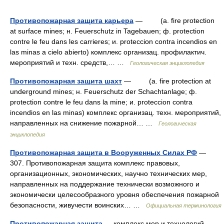
Противопожарная защита карьера
— (a. fire protection
at surface mines; н. Feuerschutz in Tagebauen; ф. protection
contre le feu dans les carrieres; и. proteccion contra incendios en
las minas a cielo abierto) комплекс организац. профилактич.
мероприятий и техн. средств,… …
Геологическая энциклопедия
Противопожарная защита шахт
— (a. fire protection at
underground mines; н. Feuerschutz der Schachtanlage; ф.
protection contre le feu dans la mine; и. proteccion contra
incendios en las minas) комплекс организац. техн. мероприятий,
направленных на снижение пожарной… …
Геологическая
энциклопедия
Противопожарная защита в Вооруженных Силах РФ
—
307. Противопожарная защита комплекс правовых,
организационных, экономических, научно технических мер,
направленных на поддержание технически возможного и
экономически целесообразного уровня обеспечения пожарной
безопасности, живучести воинских… …
Официальная терминология
Противопожарная защита
— комплекс мер и технологий,