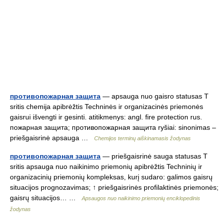
противопожарная защита
— apsauga nuo gaisro statusas T
sritis chemija apibrėžtis Techninės ir organizacinės priemonės
gaisrui išvengti ir gesinti. atitikmenys: angl. fire protection rus.
пожарная защита; противопожарная защита ryšiai: sinonimas –
priešgaisrinė apsauga …
Chemijos terminų aiškinamasis žodynas
противопожарная защита
— priešgaisrinė sauga statusas T
sritis apsauga nuo naikinimo priemonių apibrėžtis Techninių ir
organizacinių priemonių kompleksas, kurį sudaro: galimos gaisrų
situacijos prognozavimas; ↑ priešgaisrinės profilaktinės priemonės;
gaisrų situacijos… …
Apsaugos nuo naikinimo priemonių enciklopedinis
žodynas